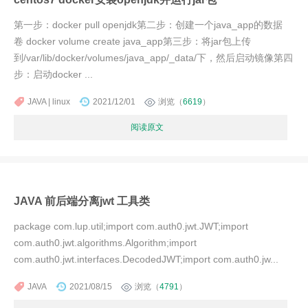
第一步：docker pull openjdk第二步：创建一个java_app的数据
卷 docker volume create java_app第三步：将jar包上传
到/var/lib/docker/volumes/java_app/_data/下，然后启动镜像第四
步：启动docker ...
JAVA | linux
2021/12/01
浏览（
6619
）
阅读原文
JAVA 前后端分离jwt 工具类
package com.lup.util;import com.auth0.jwt.JWT;import
com.auth0.jwt.algorithms.Algorithm;import
com.auth0.jwt.interfaces.DecodedJWT;import com.auth0.jw...
JAVA
2021/08/15
浏览（
4791
）