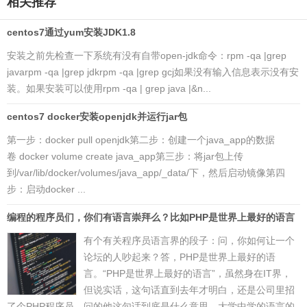
相关推荐
centos7通过yum安装JDK1.8
安装之前先检查一下系统有没有自带open-jdk命令：rpm -qa |grep
javarpm -qa |grep jdkrpm -qa |grep gcj如果没有输入信息表示没有安
装。如果安装可以使用rpm -qa | grep java |&n...
centos7 docker安装openjdk并运行jar包
第一步：docker pull openjdk第二步：创建一个java_app的数据
卷 docker volume create java_app第三步：将jar包上传
到/var/lib/docker/volumes/java_app/_data/下，然后启动镜像第四
步：启动docker ...
编程的程序员们，你们有语言崇拜么？比如PHP是世界上最好的语言
有个有关程序员语言界的段子：问，你如何让一个
论坛的人吵起来？答，PHP是世界上最好的语
言。“PHP是世界上最好的语言”，虽然身在IT界，
但说实话，这句话直到去年才明白，还是公司里招
了个PHP程序员，问的他这句话到底是什么意思。大学中学的语言的