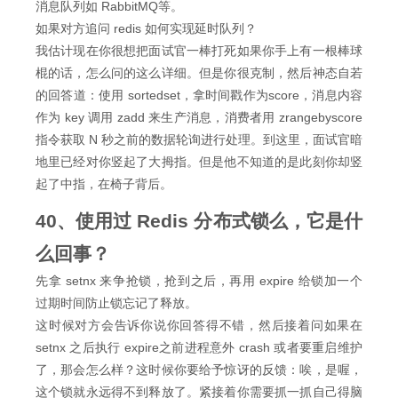
消息队列如 RabbitMQ等。
如果对方追问 redis 如何实现延时队列？
我估计现在你很想把面试官一棒打死如果你手上有一根棒球
棍的话，怎么问的这么详细。但是你很克制，然后神态自若
的回答道：使用 sortedset，拿时间戳作为score，消息内容
作为 key 调用 zadd 来生产消息，消费者用 zrangebyscore
指令获取 N 秒之前的数据轮询进行处理。到这里，面试官暗
地里已经对你竖起了大拇指。但是他不知道的是此刻你却竖
起了中指，在椅子背后。
40、使用过 Redis 分布式锁么，它是什
么回事？
先拿 setnx 来争抢锁，抢到之后，再用 expire 给锁加一个
过期时间防止锁忘记了释放。
这时候对方会告诉你说你回答得不错，然后接着问如果在
setnx 之后执行 expire之前进程意外 crash 或者要重启维护
了，那会怎么样？这时候你要给予惊讶的反馈：唉，是喔，
这个锁就永远得不到释放了。紧接着你需要抓一抓自己得脑