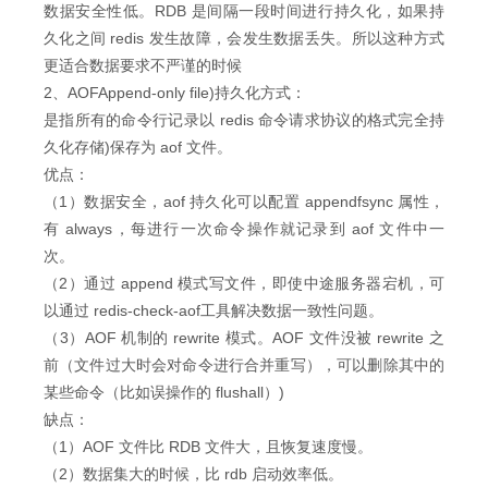
数据安全性低。RDB 是间隔一段时间进行持久化，如果持
久化之间 redis 发生故障，会发生数据丢失。所以这种方式
更适合数据要求不严谨的时候
2、AOFAppend-only file)持久化方式：
是指所有的命令行记录以 redis 命令请求协议的格式完全持
久化存储)保存为 aof 文件。
优点：
（1）数据安全，aof 持久化可以配置 appendfsync 属性，
有 always，每进行一次命令操作就记录到 aof 文件中一
次。
（2）通过 append 模式写文件，即使中途服务器宕机，可
以通过 redis-check-aof工具解决数据一致性问题。
（3）AOF 机制的 rewrite 模式。AOF 文件没被 rewrite 之
前（文件过大时会对命令进行合并重写），可以删除其中的
某些命令（比如误操作的 flushall）)
缺点：
（1）AOF 文件比 RDB 文件大，且恢复速度慢。
（2）数据集大的时候，比 rdb 启动效率低。