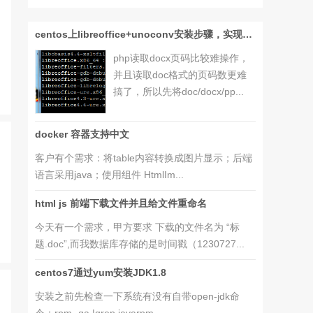
centos上libreoffice+unoconv安装步骤，实现word转pdf（可以php读取pdf页码）
php读取docx页码比较难操作，
并且读取doc格式的页码数更难
搞了，所以先将doc/docx/pp...
docker 容器支持中文
客户有个需求：将table内容转换成图片显示；后端
语言采用java；使用组件 HtmlIm...
html js 前端下载文件并且给文件重命名
今天有一个需求，甲方要求 下载的文件名为 “标
题.doc”,而我数据库存储的是时间戳（1230727...
centos7通过yum安装JDK1.8
安装之前先检查一下系统有没有自带open-jdk命