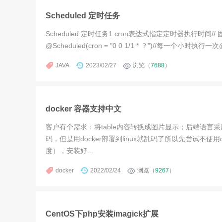
Scheduled 定时任务
Scheduled 定时任务1 cron表达式指定定时器执行
@Scheduled(cron = "0 0 1/1 * ？")//每一个小时执行一次@Sch
JAVA
2023/02/27
浏览（
7688
）
docker 容器支持中文
客户有个需求：将table内容转换成图片显示；后端语言采用java
码，但是用docker部署到linux就乱码了所以先尝试不
度），安装好...
docker
2022/02/24
浏览（
9267
）
CentOS下php安装imagick扩展