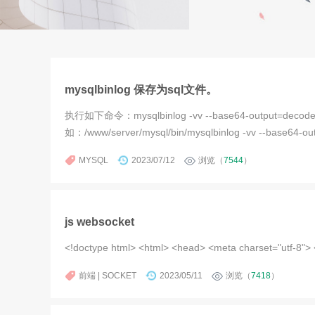
mysqlbinlog 保存为sql文件。
执行如下命令：mysqlbinlog -vv --base64-output=decode
如：/www/server/mysql/bin/mysqlbinlog -vv --base64-out
MYSQL
2023/07/12
浏览（
7544
）
js websocket
<!doctype html> <html> <head> <meta charset="utf-8"> <tit
前端 | SOCKET
2023/05/11
浏览（
7418
）