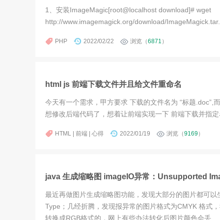
1、安装ImageMagic[root@localhost download]# wget
http://www.imagemagick.org/download/ImageMagick.tar.g
PHP
2022/02/22
浏览（
6871
）
html js 前端下载文件并且给文件重命名
今天有一个需求，甲方要求 下载的文件名为 “标题.doc”,而我
想修改后端代码了，想着让前端实现一下 前端下载并指定名称。下面是下载
HTML | 前端 | 心得
2022/01/19
浏览（
9169
）
java 生成缩略图 imageIO异常：Unsupported
最近再做图片生成缩略图功能，发现大部分的图片都可以生成缩略
Type；几经折腾，发现报异常的图片格式为CMYK 格
转换成RGB格式的，网上有些办法转化后图片颜色会丢...