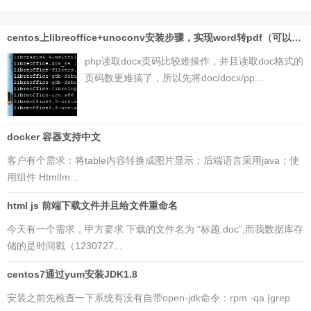
centos上libreoffice+unoconv安装步骤，实现word转pdf（可以php读取pdf页码）
php读取docx页码比较难操作，并且读取doc格式的
页码数更难搞了，所以先将doc/docx/pp...
docker 容器支持中文
客户有个需求：将table内容转换成图片显示；后端语言采用java；使
用组件 HtmlIm...
html js 前端下载文件并且给文件重命名
今天有一个需求，甲方要求 下载的文件名为 “标题.doc”,而我数据库存
储的是时间戳（1230727...
centos7通过yum安装JDK1.8
安装之前先检查一下系统有没有自带open-jdk命令：rpm -qa |grep