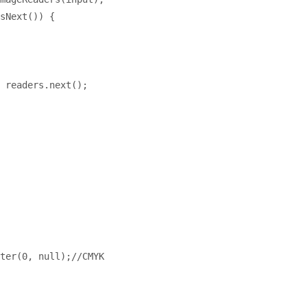
sNext()) {
 readers.next()
;
ter(
0
, null
)
;
//CMYK