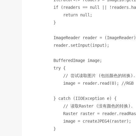
        if 
(readers == 
null 
|| !readers.ha
return null;
}
        ImageReader reader = (ImageReader)
reader.setInput(input)
;
BufferedImage image
;
        try 
{
// 
尝试读取图片
 (
包括颜色的转换
).
image = reader.read(
0
)
; 
//RGB
} 
catch 
(IIOException e) {
// 
读取
Raster (
没有颜色的转换
).
Raster raster = reader.readRas
image = 
createJPEG4
(raster)
;
}