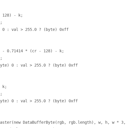
 
128
) - k
;
;
 
0 
: val > 
255.0 
? (
byte
) 
0xff
 - 
0.71414 
* (cr - 
128
) - k
;
;
yte
) 
0 
: val > 
255.0 
? (
byte
) 
0xff
 k
;
;
yte
) 
0 
: val > 
255.0 
? (
byte
) 
0xff
aster
(
new 
DataBufferByte(rgb
, 
rgb.
length
)
, 
w
, 
h
, 
w * 
3
, 