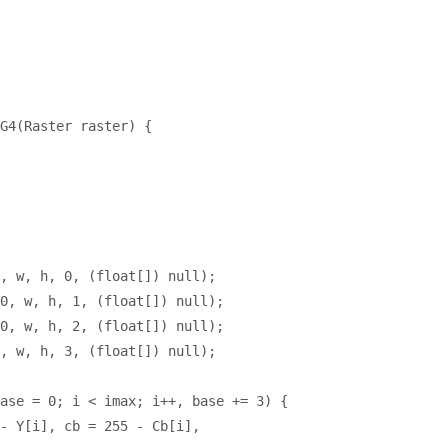
G4
(Raster raster) {
, 
w
, 
h
, 
0
, 
(
float
[]) 
null
)
;
0
, 
w
, 
h
, 
1
, 
(
float
[]) 
null
)
;
0
, 
w
, 
h
, 
2
, 
(
float
[]) 
null
)
;
, 
w
, 
h
, 
3
, 
(
float
[]) 
null
)
;
ase = 
0
; 
i < imax
; 
i++
, 
base += 
3
) {
- Y[i]
, 
cb = 
255 
- Cb[i]
,