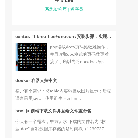
中文Lee
系统架构师 | 程序员
centos上libreoffice+unoconv安装步骤，实现word转pdf（可以php读取pdf页码）
php读取docx页码比较难操作，
并且读取doc格式的页码数更难
搞了，所以先将doc/docx/pp...
docker 容器支持中文
客户有个需求：将table内容转换成图片显示；后端
语言采用java；使用组件 HtmlIm...
html js 前端下载文件并且给文件重命名
今天有一个需求，甲方要求 下载的文件名为 “标
题.doc”,而我数据库存储的是时间戳（1230727...