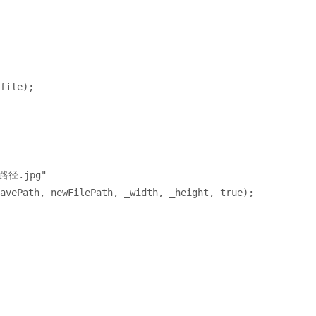
file)
;
路径
.jpg"
avePath
, 
newFilePath
, 
_width
, 
_height
, true
)
;