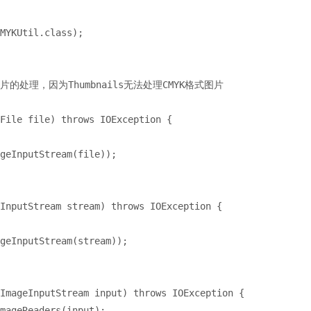
MYKUtil.
class
)
;
片的处理，因为
Thumbnails
无法处理
CMYK
格式图片
File file) 
throws 
IOException {
geInputStream
(file))
;
InputStream stream) 
throws 
IOException {
geInputStream
(stream))
;
ImageInputStream input) 
throws 
IOException {
mageReaders
(input)
;