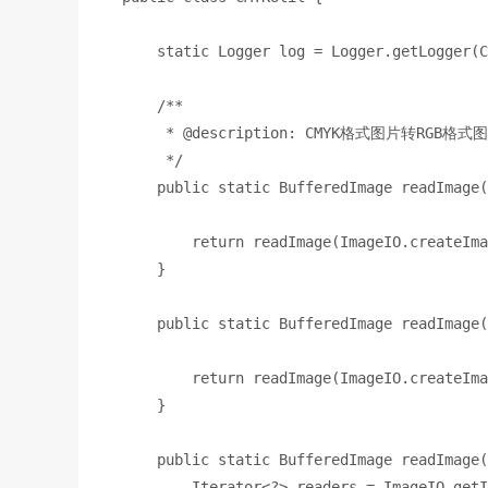
static 
Logger 
log 
= Logger.
getLogger
(C
/**
     * 
@description: 
CMYK
格式图片转
RGB
格式图
*/
public static 
BufferedImage 
readImage
(
return 
readImage
(ImageIO.
createIma
}
public static 
BufferedImage 
readImage
(
return 
readImage
(ImageIO.
createIma
}
public static 
BufferedImage 
readImage
(
        Iterator<?> readers = ImageIO.
getI