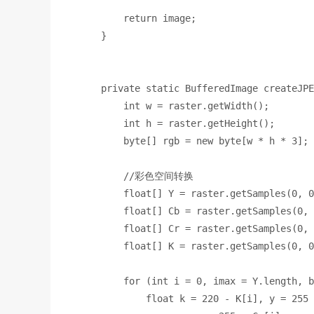
return 
image
;
}
private static 
BufferedImage 
createJPE
int 
w = raster.getWidth()
;
        int 
h = raster.getHeight()
;
        byte
[] rgb = 
new byte
[w * h * 
3
]
;
//
彩色空间转换
float
[] Y = raster.getSamples(
0
, 
0
        float
[] Cb = raster.getSamples(
0
, 
        float
[] Cr = raster.getSamples(
0
, 
        float
[] K = raster.getSamples(
0
, 
0
        for 
(
int 
i = 
0
, 
imax = Y.
length
, 
b
float 
k = 
220 
- K[i]
, 
y = 
255 