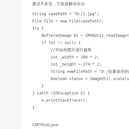
废话不多说，下面是解决办法
String savePath = 
"D:/1.jpg"
;
File file = 
new 
File(savePath)
;
try 
{
    BufferedImage bi = CMYKUtil.
readImage
(
    if 
(bi != 
null
) {
//
开始对图片进行裁剪
int 
_width = 
204 
* 
2
;
        int 
_height = 
274 
* 
2
;
String newFilePath = 
"D:/
你要保存的
boolean 
status = ImageUtil.
scale
(s
}
} 
catch 
(IOException e) {
    e.printStackTrace()
;
}
CMYKUtil.java