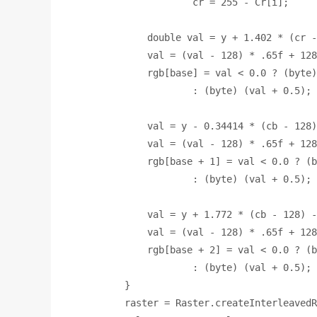
cr = 
255 
- Cr[i]
;
            double 
val = y + 
1.402 
* (cr -
val = (val - 
128
) * 
.65f 
+ 
128
rgb[base] = val < 
0.0 
? (
byte
)
: (
byte
) (val + 
0.5
)
;
val = y - 
0.34414 
* (cb - 
128
)
val = (val - 
128
) * 
.65f 
+ 
128
rgb[base + 
1
] = val < 
0.0 
? (
b
: (
byte
) (val + 
0.5
)
;
val = y + 
1.772 
* (cb - 
128
) -
val = (val - 
128
) * 
.65f 
+ 
128
rgb[base + 
2
] = val < 
0.0 
? (
b
: (
byte
) (val + 
0.5
)
;
}
        raster = Raster.
createInterleavedR