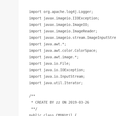
import 
org.apache.log4j.Logger
;
import 
javax.imageio.IIOException
;
import 
javax.imageio.ImageIO
;
import 
javax.imageio.ImageReader
;
import 
javax.imageio.stream.ImageInputStre
import 
java.awt.*
;
import 
java.awt.color.ColorSpace
;
import 
java.awt.image.*
;
import 
java.io.File
;
import 
java.io.IOException
;
import 
java.io.InputStream
;
import 
java.util.Iterator
;
/**
 * CREATE BY zz ON 2019-03-26
 **/
public class 
CMYKUtil {